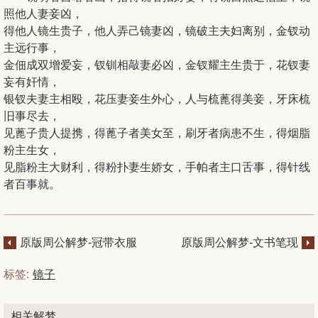
照他人妻妾凶，
得他人镜生贵子，他人弄己镜妻凶，镜破主夫妇离别，金钗动
主远行事，
金佃成双增爱妄，钗钏相敲妻必凶，金钗耀主生贵于，花钗妻
妄有奸情，
银钗夫妻主相殴，花压妻妾生外心，人与梳蓖得美妾，牙床梳
旧事尽去，
见蓖子贵人提携，得蓖子者美女至，刷牙者病患不生，得烟脂
粉主生女，
见脂粉主大财利，得粉扑妻生娇女，手帕者主口舌事，得针线
者百事就。
原版周公解梦-冠带衣服
原版周公解梦-文书笔现
鞋袜
兵器
标签:
镜子
相关解梦