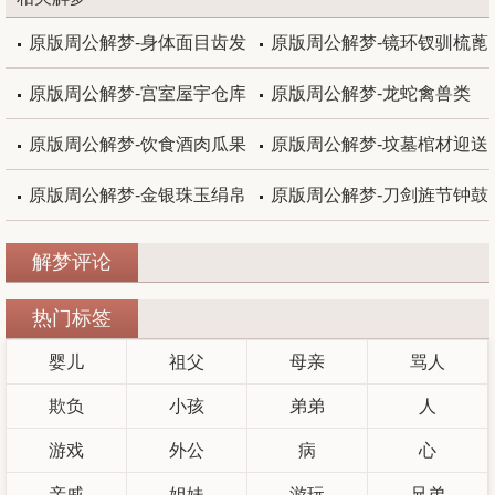
原版周公解梦-身体面目齿发
原版周公解梦-镜环钗驯梳蓖
原版周公解梦-宫室屋宇仓库
原版周公解梦-龙蛇禽兽类
原版周公解梦-饮食酒肉瓜果
原版周公解梦-坟墓棺材迎送
原版周公解梦-金银珠玉绢帛
原版周公解梦-刀剑旌节钟鼓
解梦评论
热门标签
婴儿
祖父
母亲
骂人
欺负
小孩
弟弟
人
游戏
外公
病
心
亲戚
姐妹
游玩
兄弟