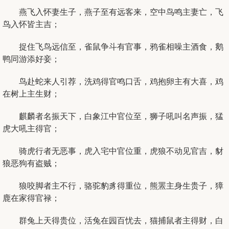
燕飞入怀妻生子，燕子至有远客来，空中鸟鸣主妻亡，飞
鸟入怀皆主吉；
捉住飞鸟远信至，雀鼠争斗有官事，鸦雀相噪主酒食，鹅
鸭同游添好妾；
鸟赴蛇来人引荐，洗鸡得官鸣口舌，鸡抱卵主有大喜，鸡
在树上主生财；
麒麟者名振天下，白象江中官位至，狮子吼叫名声振，猛
虎大吼主得官；
骑虎行者无恶事，虎入宅中官位重，虎狼不动见官吉，豺
狼恶狗有盗贼；
狼咬脚者主不行，骆驼豹豸得重位，熊罴主身生贵子，獐
鹿在家得官禄；
群兔上天得贵位，活兔在园百忧去，猫捕鼠者主得财，白