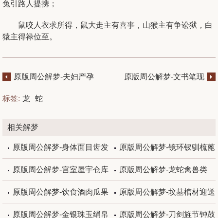
兔引路人提携；
鼠咬人衣求所得，鼠大走主有喜事，山猴主有争讼狱，白
猿主得禄位至。
原版周公解梦-夫妇产孕
原版周公解梦-文书笔现
交欢
兵器
标签:
龙
蛇
相关解梦
原版周公解梦-身体面目齿发
原版周公解梦-镜环钗驯梳蓖
原版周公解梦-宫室屋宇仓库
原版周公解梦-龙蛇禽兽类
原版周公解梦-饮食酒肉瓜果
原版周公解梦-坟墓棺材迎送
原版周公解梦-金银珠玉绢帛
原版周公解梦-刀剑旌节钟鼓