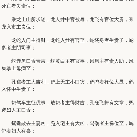
死亡者失贵位；
乘龙上山所求遂，龙人井中官被辱，龙飞有官位大贵，乘
龙入市主贵位；
龙蛇入门主得财，龙蛇入灶有官至，蛇绕身者生贵子，蛇
多者主阴司事；
蛇赤黑口舌青吉，蛇黄白主有官事，凤凰主有贵人助，凤
集掌上母病至；
孔雀者主大吉利，鹤上天主小口灾，鹤鸣者禄位大显，鹤
入怀中生贵子；
鹤驾车主征伐事，放鹤者主得财吉，孔雀飞舞有文章，鹦
鹉妇人主口舌；
鸳鸯散去主妻凶，凫入宅主有大凶，驾鹞者主禄位至，鸠
鸽者妇人有喜；