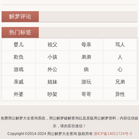
解梦评论
热门标签
婴儿
祖父
母亲
骂人
欺负
小孩
弟弟
人
游戏
外公
病
心
亲戚
姐妹
游玩
兄弟
外婆
吵架
哥哥
异性
免费周公解梦大全查询系统，周公解梦破解查询以及原版周公解梦资料；内容仅供娱
乐，请勿盲目迷信！
Copyright ©2014-2024 周公解梦大全查询 版权所有
浙ICP备14011724号-3