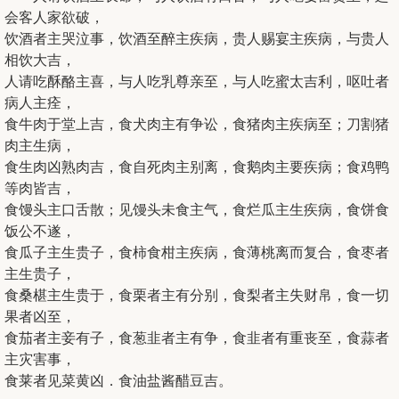
会客人家欲破，
饮酒者主哭泣事，饮酒至醉主疾病，贵人赐宴主疾病，与贵人
相饮大吉，
人请吃酥酪主喜，与人吃乳尊亲至，与人吃蜜太吉利，呕吐者
病人主痊，
食牛肉于堂上吉，食犬肉主有争讼，食猪肉主疾病至；刀割猪
肉主生病，
食生肉凶熟肉吉，食自死肉主别离，食鹅肉主要疾病；食鸡鸭
等肉皆吉，
食馒头主口舌散；见馒头未食主气，食烂瓜主生疾病，食饼食
饭公不遂，
食瓜子主生贵子，食柿食柑主疾病，食薄桃离而复合，食枣者
主生贵子，
食桑椹主生贵于，食栗者主有分别，食梨者主失财帛，食一切
果者凶至，
食茄者主妾有子，食葱韭者主有争，食韭者有重丧至，食蒜者
主灾害事，
食莱者见菜黄凶．食油盐酱醋豆吉。