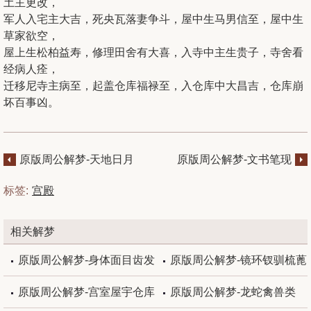
土主更改，
军人入宅主大吉，死央瓦落妻争斗，屋中生马男信至，屋中生
草家欲空，
屋上生松柏益寿，修理田舍有大喜，入寺中主生贵子，寺舍看
经病人痊，
迁移尼寺主病至，起盖仓库福禄至，入仓库中大昌吉，仓库崩
坏百事凶。
原版周公解梦-天地日月
原版周公解梦-文书笔现
星辰
兵器
标签:
宫殿
相关解梦
原版周公解梦-身体面目齿发
原版周公解梦-镜环钗驯梳蓖
原版周公解梦-宫室屋宇仓库
原版周公解梦-龙蛇禽兽类