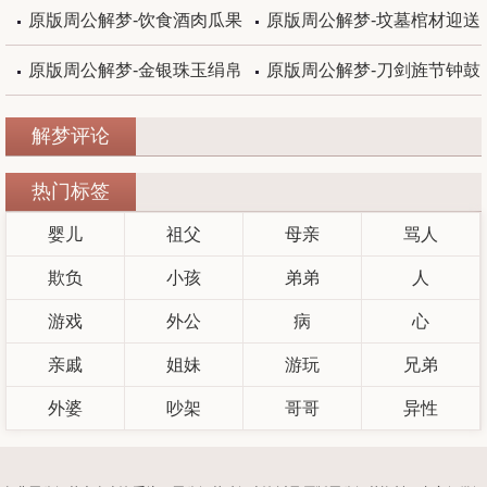
原版周公解梦-饮食酒肉瓜果
原版周公解梦-坟墓棺材迎送
原版周公解梦-金银珠玉绢帛
原版周公解梦-刀剑旌节钟鼓
解梦评论
热门标签
婴儿
祖父
母亲
骂人
欺负
小孩
弟弟
人
游戏
外公
病
心
亲戚
姐妹
游玩
兄弟
外婆
吵架
哥哥
异性