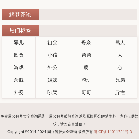
解梦评论
热门标签
婴儿
祖父
母亲
骂人
欺负
小孩
弟弟
人
游戏
外公
病
心
亲戚
姐妹
游玩
兄弟
外婆
吵架
哥哥
异性
免费周公解梦大全查询系统，周公解梦破解查询以及原版周公解梦资料；内容仅供娱
乐，请勿盲目迷信！
Copyright ©2014-2024 周公解梦大全查询 版权所有
浙ICP备14011724号-3