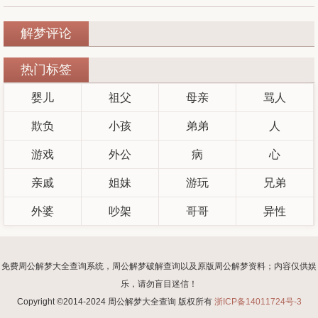
解梦评论
热门标签
婴儿
祖父
母亲
骂人
欺负
小孩
弟弟
人
游戏
外公
病
心
亲戚
姐妹
游玩
兄弟
外婆
吵架
哥哥
异性
免费周公解梦大全查询系统，周公解梦破解查询以及原版周公解梦资料；内容仅供娱
乐，请勿盲目迷信！
Copyright ©2014-2024 周公解梦大全查询 版权所有
浙ICP备14011724号-3