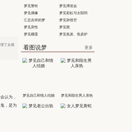
梦见警铃
梦见博览会
梦见偶像
梦见彩虹与太阳同
汇总吉祥的梦
时出现
梦见孙悟空
梦见异性
梦见熊
梦见榴莲
梦见焦炭、焦炭炉
整理了从噩
看图说梦
更多
梦见自己和情人结婚
梦见和陌生男人亲热
定会认为，
怕鬼，是为