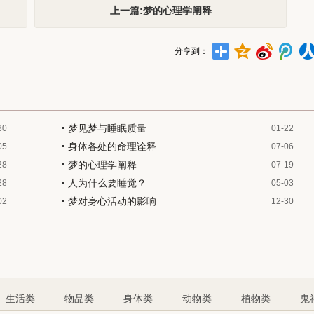
上一篇:梦的心理学阐释
分享到：
梦见梦与睡眠质量
30
01-22
身体各处的命理诠释
05
07-06
梦的心理学阐释
28
07-19
人为什么要睡觉？
28
05-03
梦对身心活动的影响
02
12-30
生活类
物品类
身体类
动物类
植物类
鬼