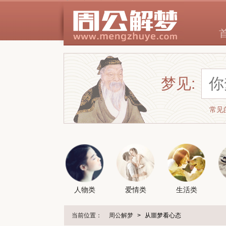
梦见:
常见
人物类
爱情类
生活类
当前位置：
周公解梦
>
从噩梦看心态