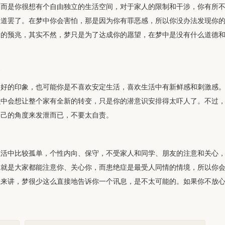
，而是你很想有个自由独立的生活空间，对于家人的限制和干涉，你有所
知道罢了。在梦中你会害怕，那是因为你有罪恶感，所以你没办法发现你
常的预兆，其实不然，梦只是为了达成你的愿望，在梦中是没有什么道德
家
不好的印象，也可能你是不喜欢安定生活，喜欢生活中有新鲜感和刺激感
识中会想让整个家有全新的转变，只是你的潜意识安排得太吓人了。不过
自己的角度来发泄而已，不要太自责。
生活中比较孤单，个性内向、保守，不受家人和同学、朋友的注意和关心
望就是大家都能注意你、关心你，而患绝症是最受人同情的情境，所以你
上来讲，梦很少这么直接地告诉你一个讯息，是不太可能的。如果你不放