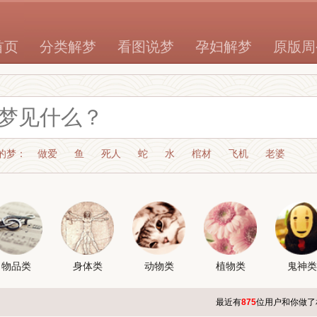
首页
分类解梦
看图说梦
孕妇解梦
原版周
的梦：
做爱
鱼
死人
蛇
水
棺材
飞机
老婆
物品类
身体类
动物类
植物类
鬼神类
最近有
875
位用户和你做了