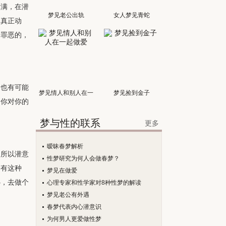
不满，在潜
梦见老公出轨
女人梦见青蛇
的真正动
和罪恶的，
。也有可能
梦见情人和别人在一
梦见捡到金子
，你对你的
起做爱
梦与性的联系
更多
暧昧春梦解析
，所以潜意
性梦研究为何人会做春梦？
会有这种
梦见在做爱
心，去做个
心理专家和性学家对8种性梦的解读
梦见老公有外遇
春梦代表内心潜意识
为何男人更爱做性梦