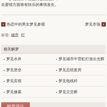
在爱情方面将有快乐的事情发生。
热恋中的男女梦见参观
梦见市场
陵园
标签:
城市
灯
相关解梦
梦见水井
梦见城市中霓虹灯放出光辉
梦见堡垒
梦见总统套房
梦见宾馆
梦见电线杆
梦见修墓
梦见立交桥
解梦评论