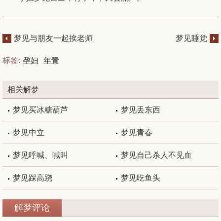
梦见与朋友一起挨老师
梦见睡觉
责骂
标签:
孕妇
年青
相关解梦
梦见买冰糖葫芦
梦见丢东西
梦见中立
梦见青春
梦见呼喊、喊叫
梦见自己杀人不见血
梦见踩高跷
梦见吃鱼头
解梦评论