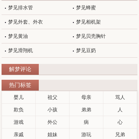
梦见排水管
梦见蜂蜜
梦见外套、外衣
梦见相机架
梦见黄油
梦见贝壳胸针
梦见滑翔机
梦见豆奶
解梦评论
热门标签
婴儿
祖父
母亲
骂人
欺负
小孩
弟弟
人
游戏
外公
病
心
亲戚
姐妹
游玩
兄弟